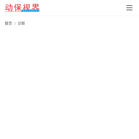
首页
诊断
丽
（
中
宁
动
阜
保
杂
市
20