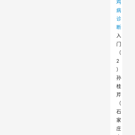
鸡
病
诊
断
入
门 
（
2
）
孙
桂
芹
（
石
家
庄