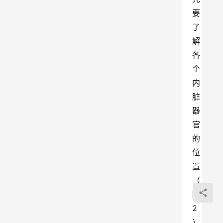
要
了
解
各
个
内
脏
器
官
的
位
置 
（
图 
2
） 