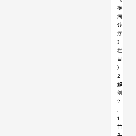
疾
病
诊
疗
》 
栏
目
）
2 
解
剖
2
.
1 
首
先