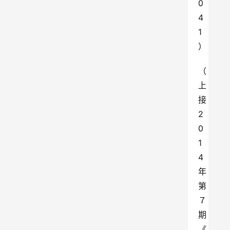
0
4
1
）
（
上
接 
2
0
1
4
年
第
７ 
期 
《