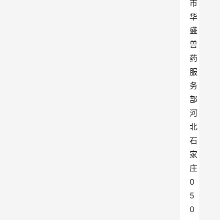
市
华
盛
兽
药
服
务
部 
河
北
石
家
庄 
0
5
0