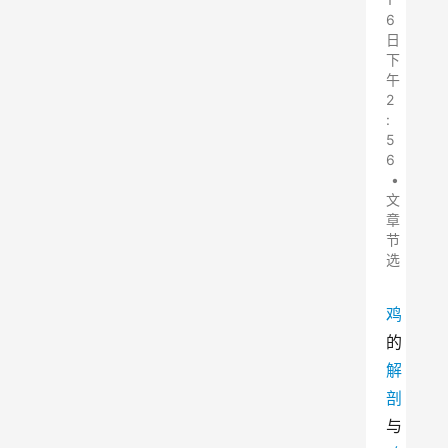
6
日
下
午
2
:
5
6
•
文
章
节
选
鸡
的
解
剖
与