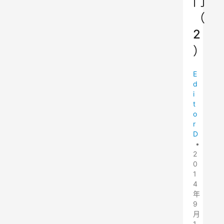
门
（
2
）
E
d
i
t
o
r
D
•
2
0
1
4
年
9
月
1