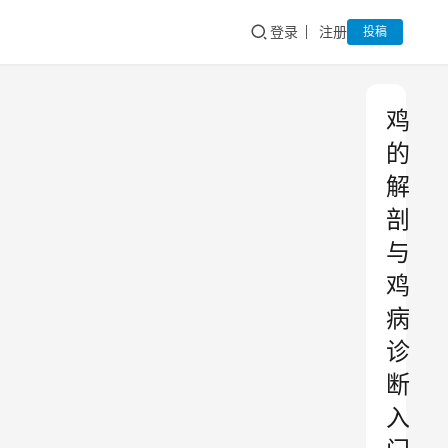
登录
注册
投稿
鸡
的
解
剖
与
鸡
病
诊
断
入