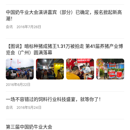
登录
注册
会
中国奶牛业大会演讲嘉宾（部分）已确定，报名掀起新高
讯
潮！
会讯
2016年7月26日
【图说】暗标种猪成猪王1.31万被拍走 第41届养猪产业博
览会（广州）圆满落幕
2016年6月22日
一场不容错过的饲料行业科技盛宴，就等你了！
会讯
2016年5月24日
第三届中国奶牛业大会