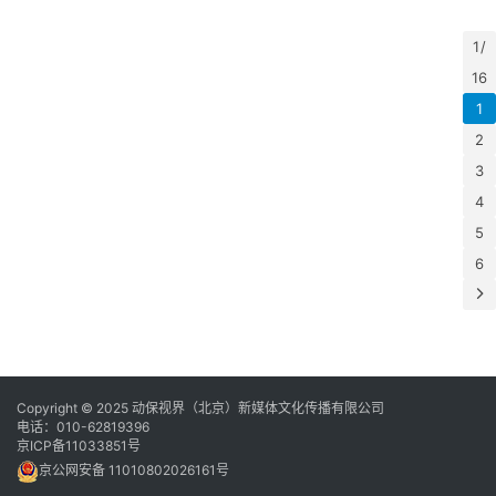
年
月
1 /
日
行
16
1
2
3
4
5
6
Copyright © 2025 动保视界（北京）新媒体文化传播有限公司
电话：010-62819396
京ICP备11033851号
京公网安备 11010802026161号