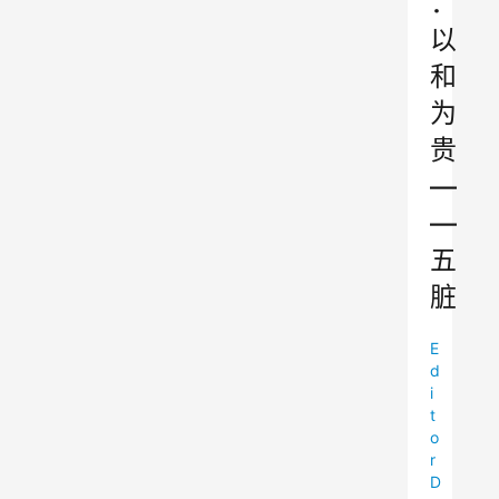
：
以
和
为
贵
—
—
五
脏
E
d
i
t
o
r
D