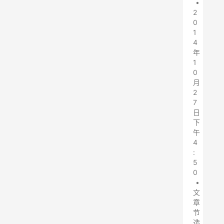
•
2
0
1
4
年
1
0
月
2
7
日
下
午
4
:
5
0
•
文
章
节
选