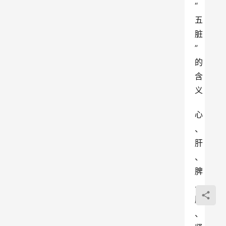
“
五
脏
”
的
含
义
心
、
肝
、
脾
、
肺
、