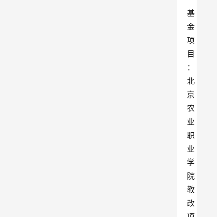
基
金
项
目
：
北
京
农
业
职
业
学
院
教
改
项