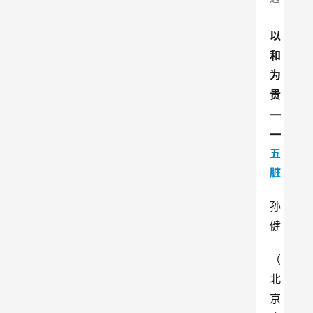
以
和
为
贵
—
—
五
脏
孙
健
（
北
京