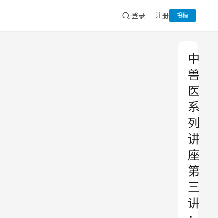
登录
注册
投稿
中
兽
医
系
列
讲
座
第
三
讲