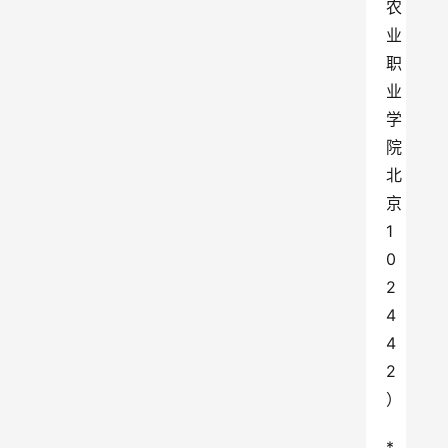
农
业
职
业
学
院 
北
京
1
0
2
4
4
2
）
*