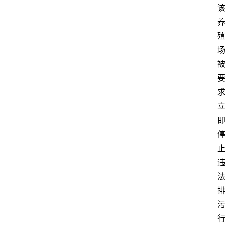
关
于
我
们
登录
注册
会
讯