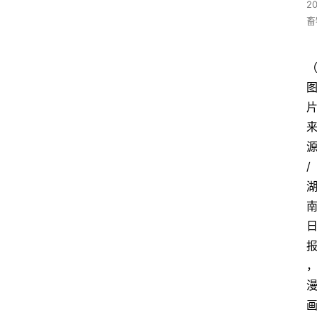
2
畜
/