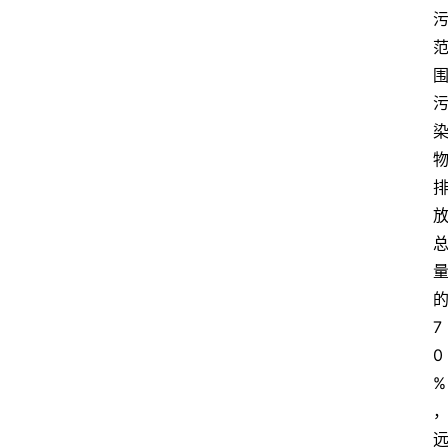
7
0
%