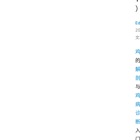
Ed
2
文