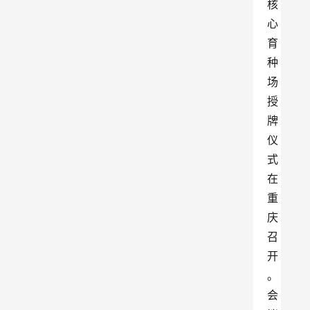
核
心
育
种
场
授
牌
仪
式
在
重
庆
召
开
。
会