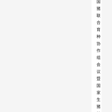
国
猪
联
合
育
种
协
作
组
会
议
暨
国
家
生
猪