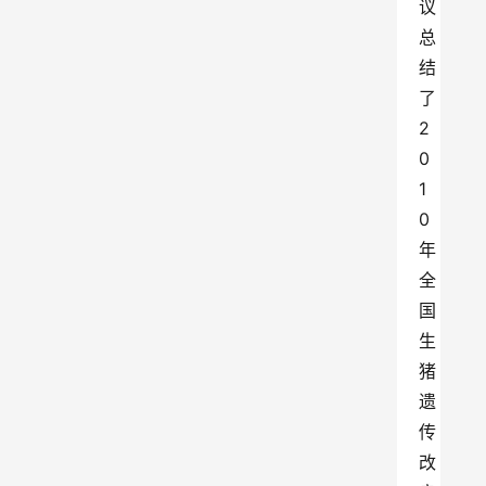
议
总
结
了
2
0
1
0
年
全
国
生
猪
遗
传
改