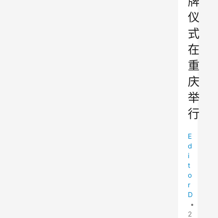
牌
仪
式
在
重
庆
举
行
E
d
i
t
o
r
D
•
2