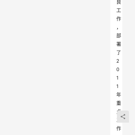
良
工
作
，
部
署
了
2
0
1
1
年
重
点
工
作