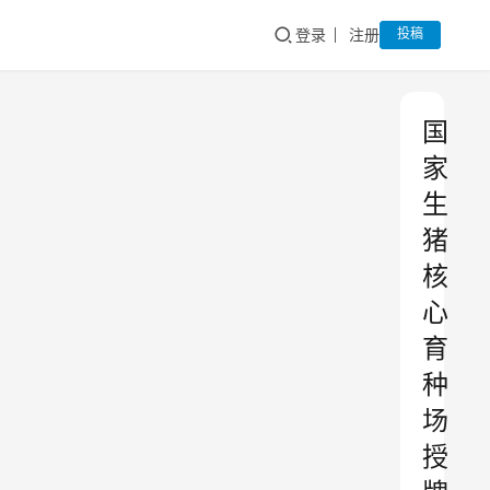
登录
注册
投稿
国
家
生
猪
核
心
育
种
场
授