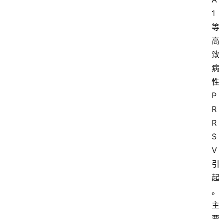
1
P
R
R
S
V