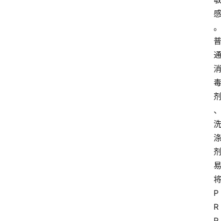
P
R
R