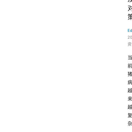
Ed
2
资