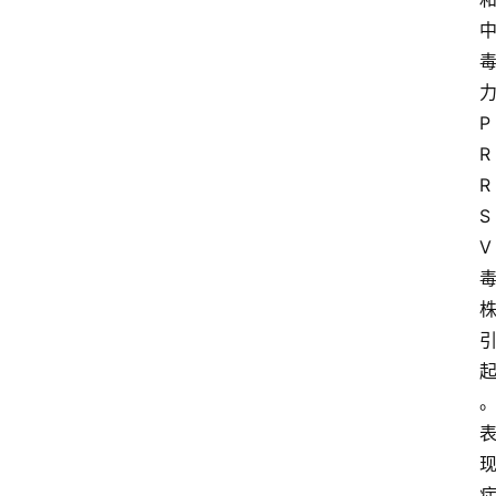
P
R
R
S
V