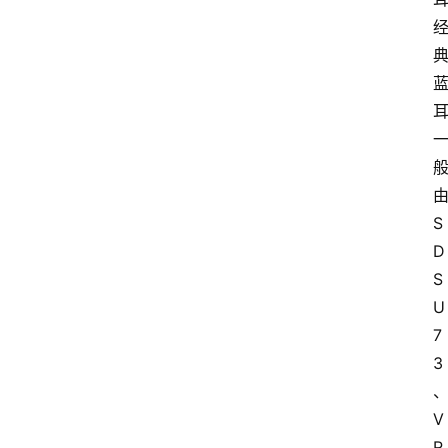
S
D
S
U
7
3
V
R