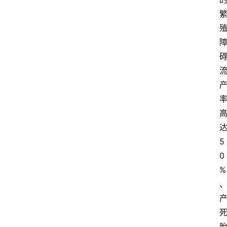
5
0
%