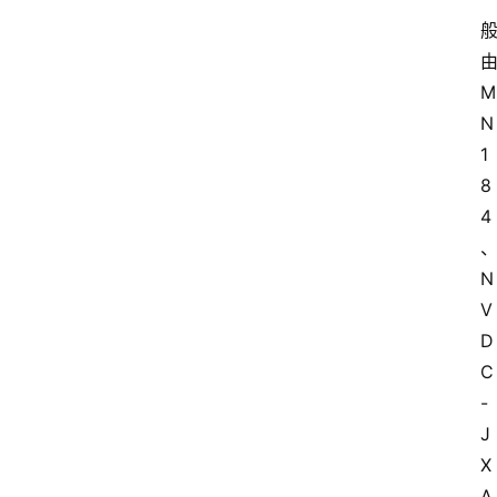
M
N
1
8
4
N
V
D
C
-
J
X
A