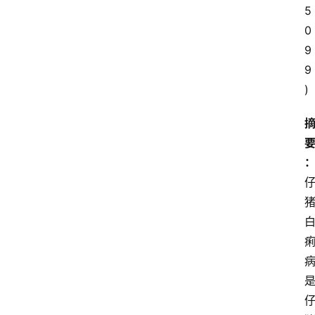
5
0
9
9
)