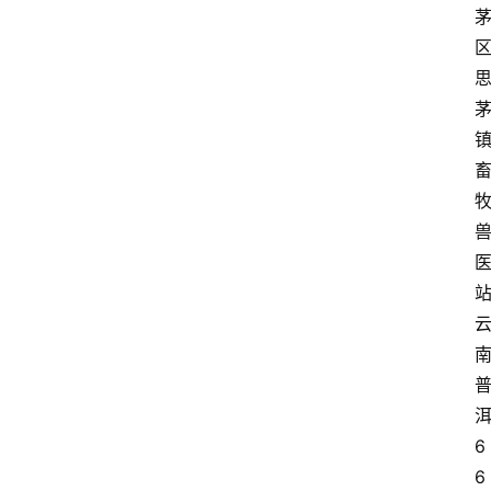
站
洱
6
6