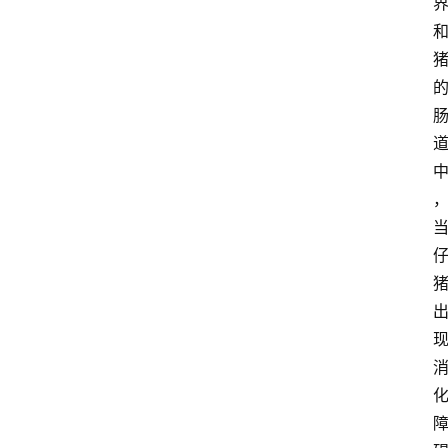
关
于
我