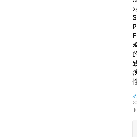
S
P
F
龙
2
中