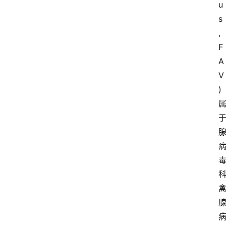
u
s
, 
F
A
V
) 