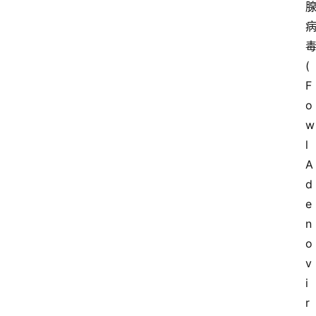
(
F
o
w
l 
A
d
e
n
o
v
i
r