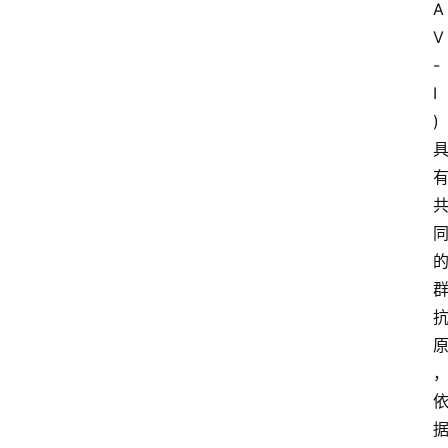
A
V
-
I
)