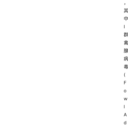
，
I 
(
F
o
w
l
A
d