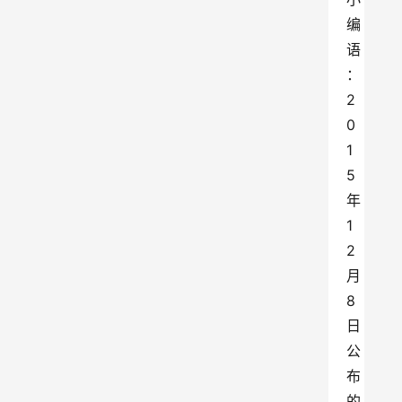
编
语
：
2
0
1
5
年
1
2
月
8
日
公
布
的