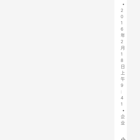
•
2
0
1
6
年
2
月
1
8
日
上
午
9
:
4
1
•
企
业
小