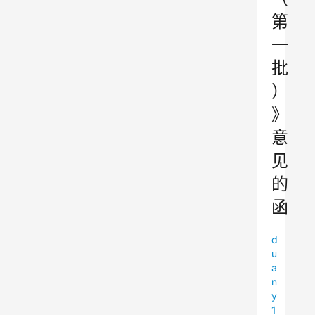
第
一
批
）
》
意
见
的
函
d
u
a
n
y
1