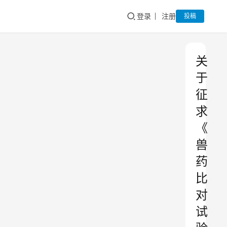
登录
注册
投稿
关
于
征
求
《
兽
药
比
对
试