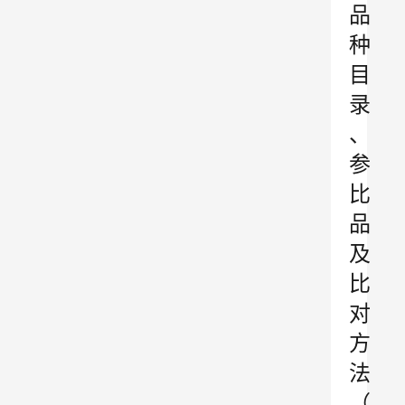
品
种
目
录
、
参
比
品
及
比
对
方
法
（