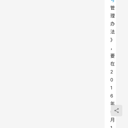
管
理
办
法
》
，
要
在
2
0
1
6
年
5
月
1