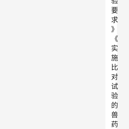
验
要
求
》
《
实
施
比
对
试
验
的
兽
药