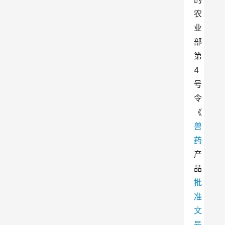
农
业
部
第
4
号
令
《
兽
药
产
品
批
准
文
号