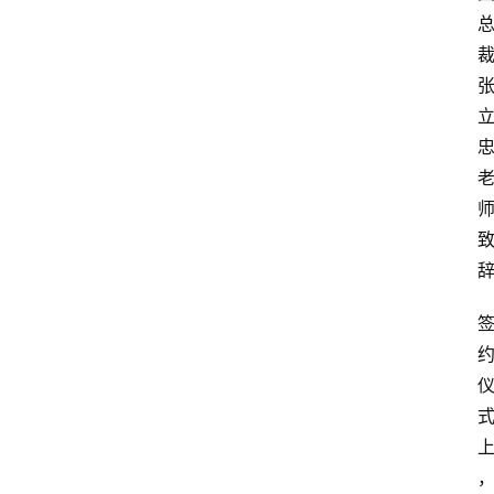
关
于
我
们