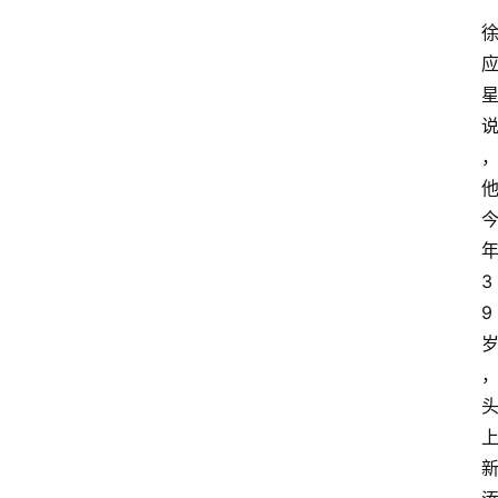
”
3
9