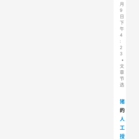
月
9
日
下
午
4
:
2
3
•
文
章
节
选
猪
的
人
工
授