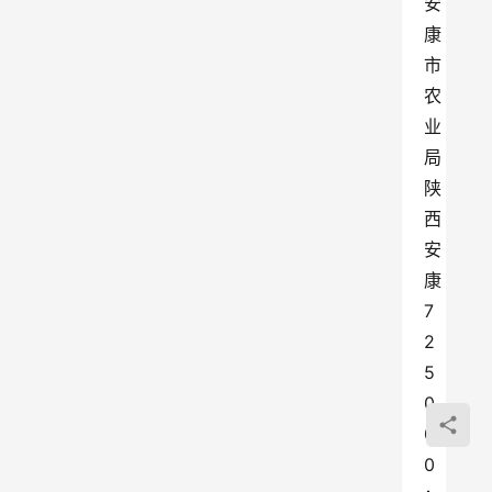
安
康
市
农
业
局 
陕
西
安
康
7
2
5
0
0
0