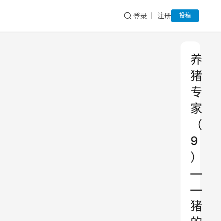
登录
注册
投稿
养
猪
专
家
（
9
）
—
—
猪