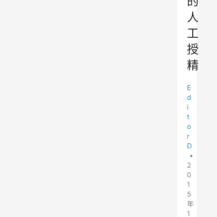
的
人
工
授
精
E
d
i
t
o
r
D
•
2
0
1
5
年
1