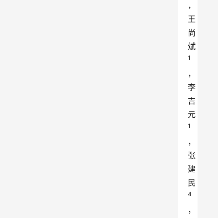
，
王
尚
斌
1
，
李
吉
元
1 
，
张
建
民
4
，