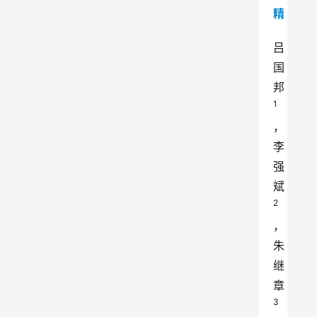
精
吕
国
邦
1
，
李
强
斌
2 
，
朱
继
章
3