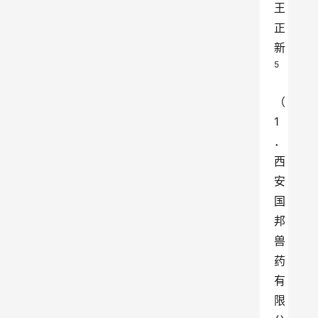
王
正
新
5
（
1
．
西
安
国
邦
兽
药
有
限