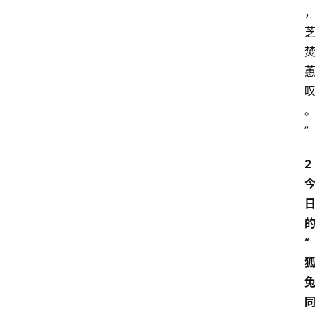
”
2 
“