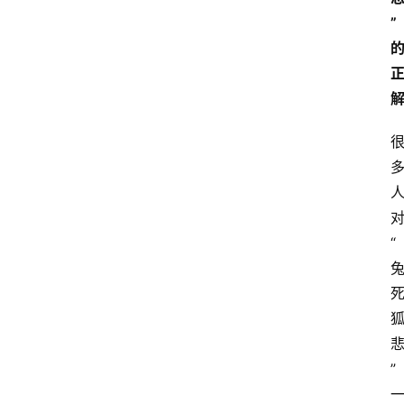
”
“
”