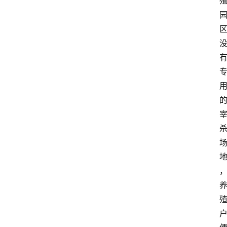
关
于
我
们
登录
注册
会
讯