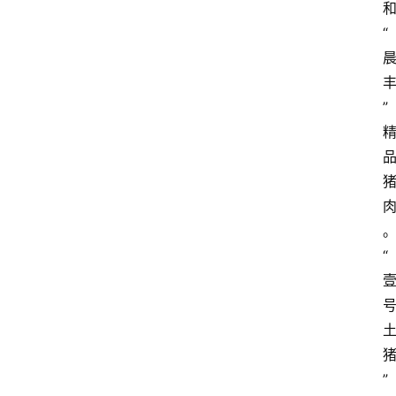
“
”
“
”