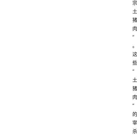
”
“
”