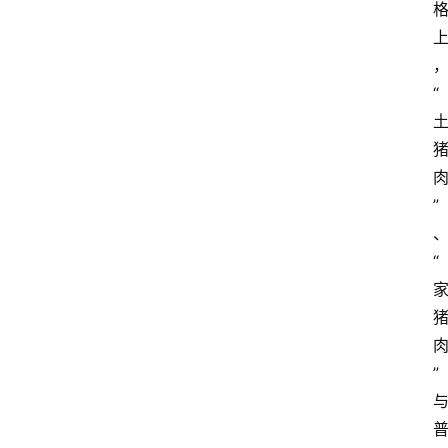
“
”
“
”