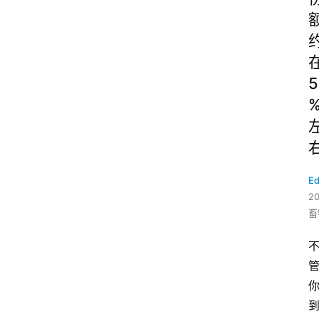
5
Ed
2
畜