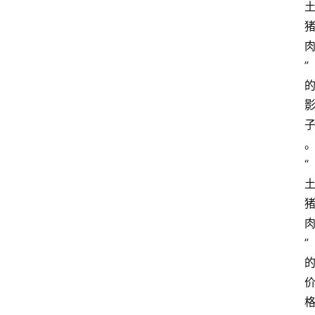
”
“
”