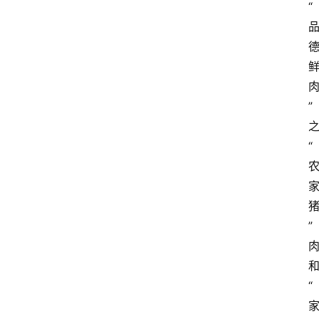
“
关
于
我
们
会
”
讯
“
”
“