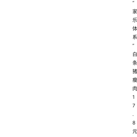
“
”
1
7
.
8