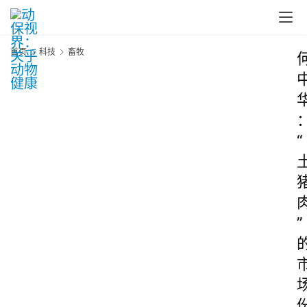
首页
科技
畜牧
“
”