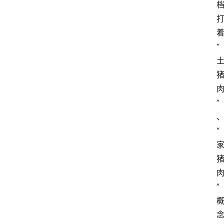
“
”
“
”