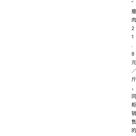
”
2
1
.
8