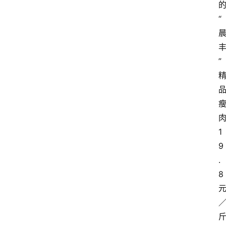
“
”
1
9
.
8