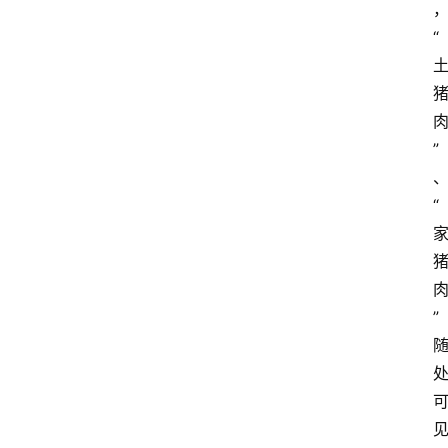
“
”
“
”