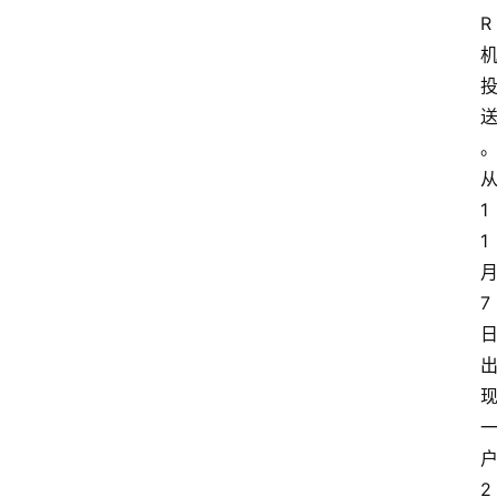
R
1
1
7
2