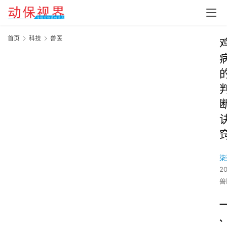
首页
科技
兽医
柒
2
兽