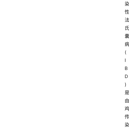
(
I
B
D
)