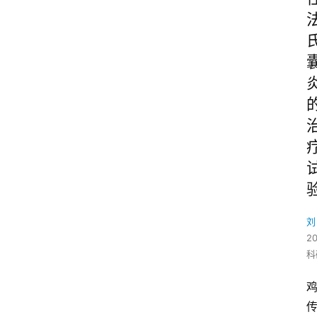
刘
2
科