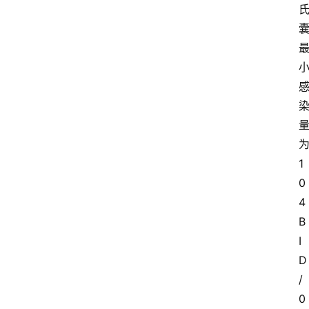
1
0
4
B
I
D
/
0