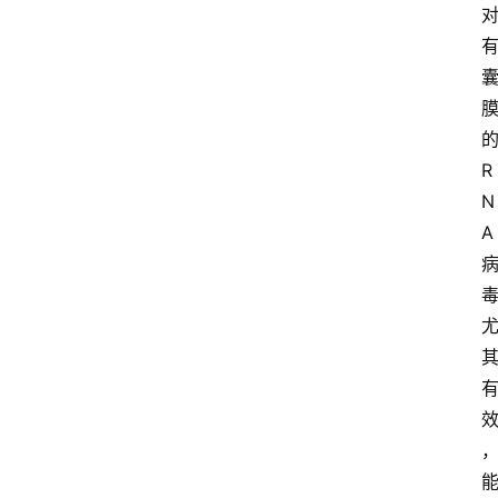
R
N
A