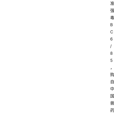
B
C
6
/
8
5