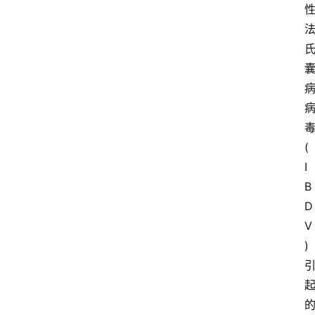
(
I
B
D
V
)