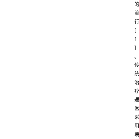
[
1
]