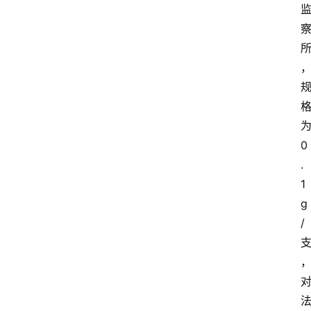
0
.
1
g
/