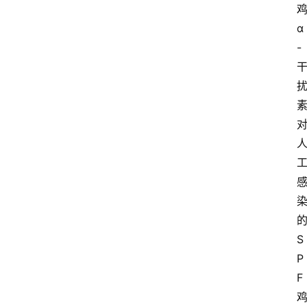
α
-
S
P
F