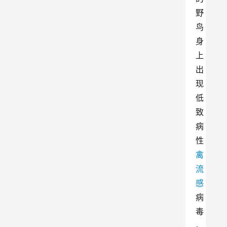
野
鸟
身
上
出
现
低
致
病
性
禽
流
感
病
毒
。