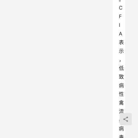
C
F
I
A
表
示
，
低
致
病
性
禽
流
感
病
毒