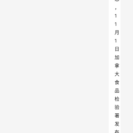
，
1
1
月
1
日
加
拿
大
食
品
检
验
署
发
布