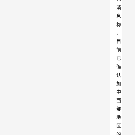
消
息
称
，
目
前
已
确
认
加
中
西
部
地
区
的