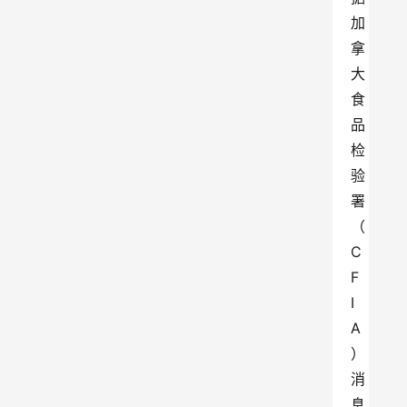
加
拿
大
食
品
检
验
署
（
C
F
I
A
）
消
息