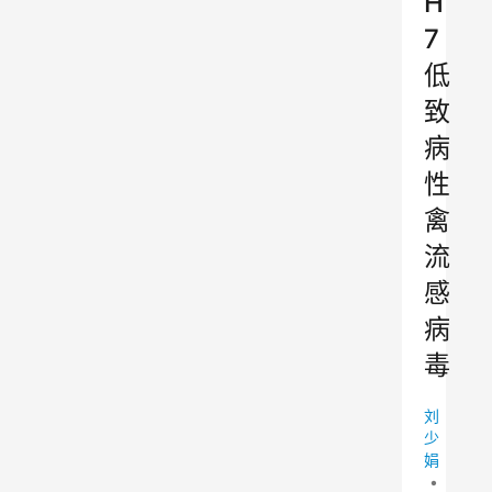
H
7
低
致
病
性
禽
流
感
病
毒
刘
少
娟
•