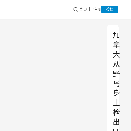
登录
注册
投稿
加
拿
大
从
野
鸟
身
上
检
出