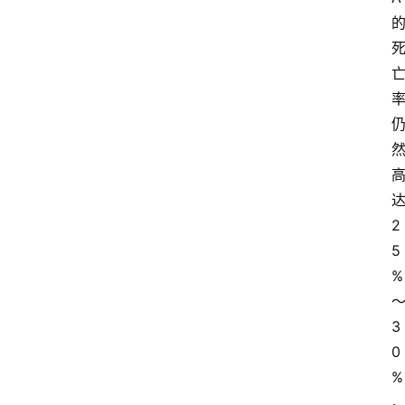
2
5
%
3
0
%