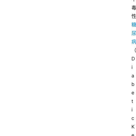
D
i
a
b
e
t
i
c 
K
e