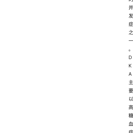
D
K
A