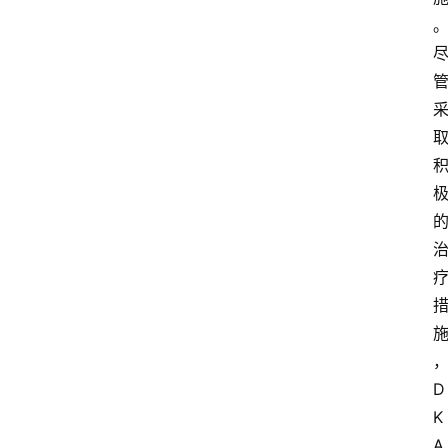
D
K
A