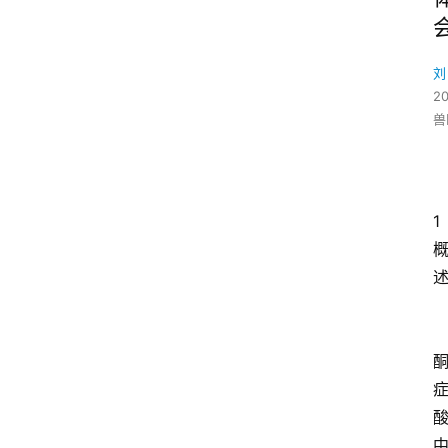
刘
2
兽
1 