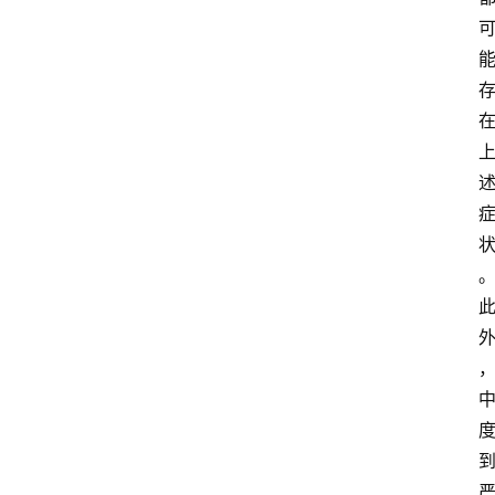
关
于
我
们
登录
注册
会
讯