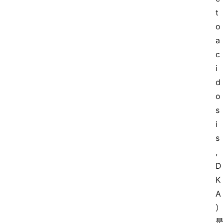
t
o
a
c
i
d
o
s
i
s
, 
D
K
A