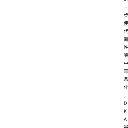
D
K
A