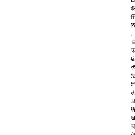
关
于
我
们
登录
注册
会
讯