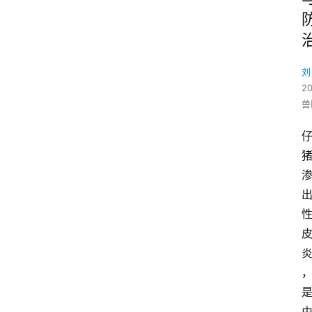
刘
2
兽