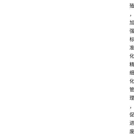
关
于
我
们
登录
注册
会
讯