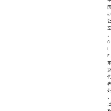
O
I
E