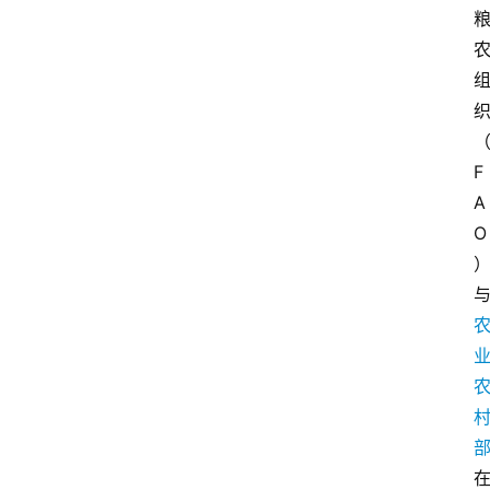
F
A
O