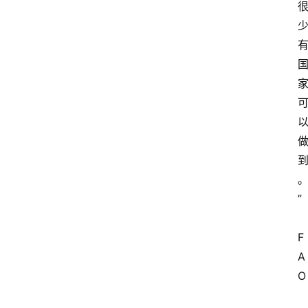
关
于
我
们
登录
注册
会
”
讯
F
A
O