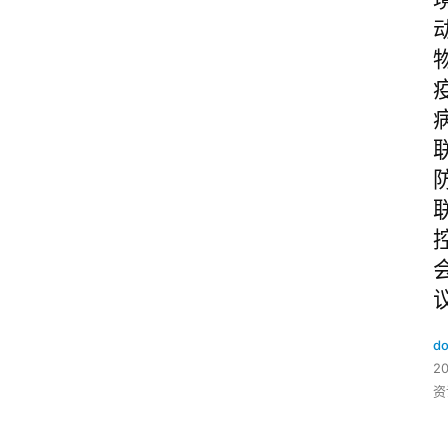
do
2
资