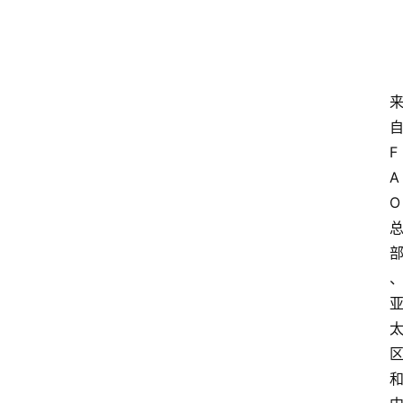
F
A
O