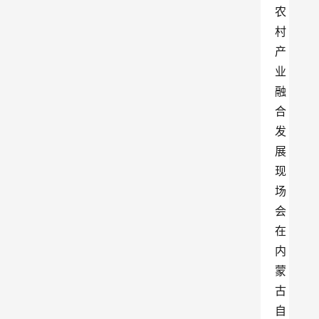
农
村
产
业
融
合
发
展
现
场
会
在
内
蒙
古
自