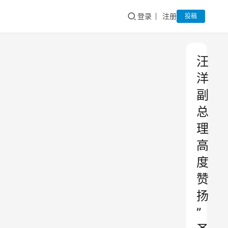
登录
注册
投稿
汪
洋
副
总
理
高
度
赞
扬
”