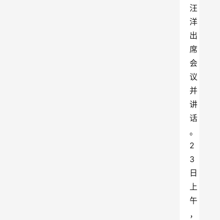
汪
洋
出
席
会
议
并
讲
话
。
2
3
日
上
午
，