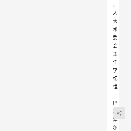
、
人
大
常
委
会
主
任
李
纪
恒
，
巴
彦
淖
尔