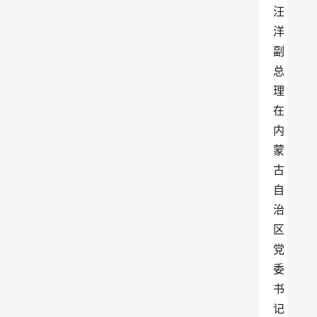
汪
洋
副
总
理
在
内
蒙
古
自
治
区
党
委
书
记