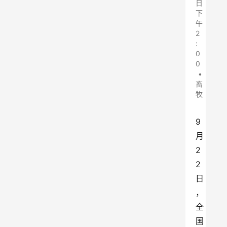
日
下
午
2
:
0
0
•
畜
牧
9
月
2
2
日
，
全
国