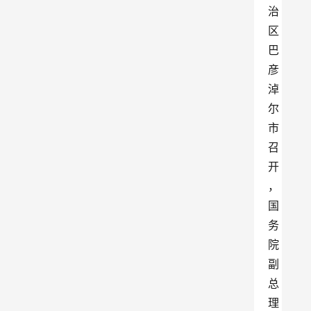
治
区
巴
彦
淖
尔
市
召
开
，
国
务
院
副
总
理