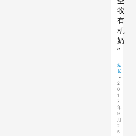
圣
牧
有
机
奶
”
站
长
•
2
0
1
7
年
9
月
2
5