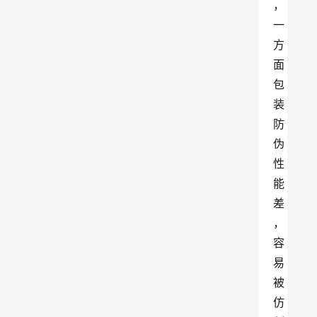
，
一
方
面
包
装
防
伪
性
能
差
，
容
易
被
仿