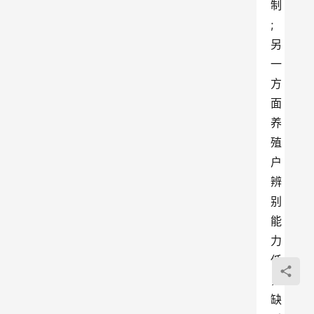
制
;
另
一
方
面
养
殖
户
辨
别
能
力
低
，
缺