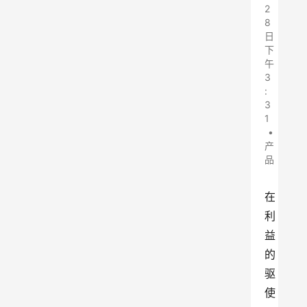
2
8
日
下
午
3
:
3
1
•
产
品
在
利
益
的
驱
使