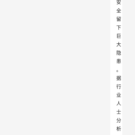
安
全
留
下
巨
大
隐
患
。
据
行
业
人
士
分
析