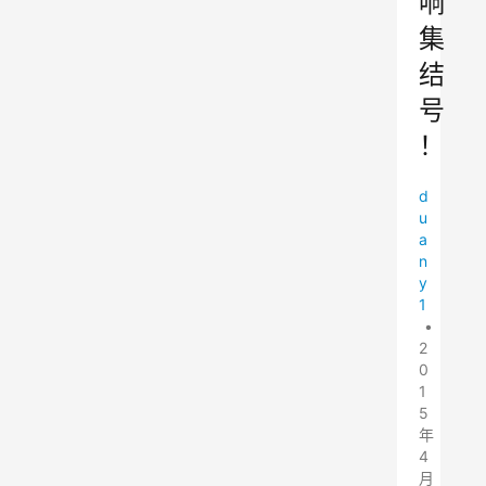
响
集
结
号
！
d
u
a
n
y
1
•
2
0
1
5
年
4
月