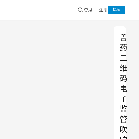
登录
注册
投稿
兽
药
二
维
码
电
子
监
管
吹