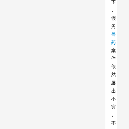
下
，
假
劣
兽
药
案
件
依
然
层
出
不
穷
，
不