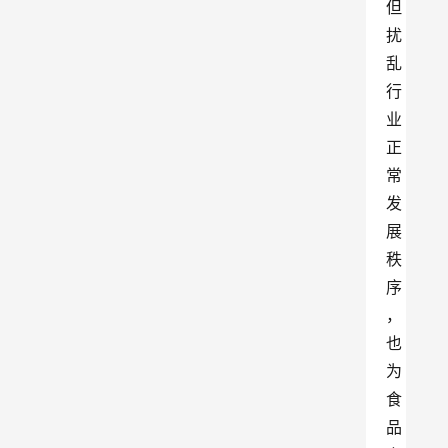
但
扰
乱
行
业
正
常
发
展
秩
序
，
也
为
食
品