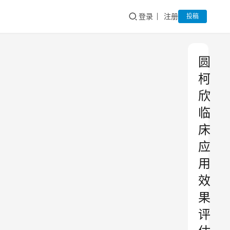
登录
注册
投稿
圆
柯
欣
临
床
应
用
效
果
评