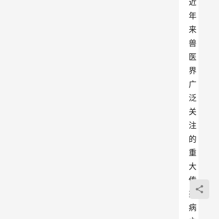
近
年
来
兽
医
界
广
泛
关
注
的
重
大
传
染
病