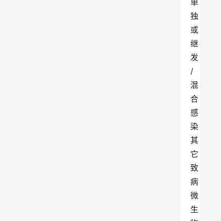
单
独
或
继
发
/
混
合
感
染
其
它
致
病
微
生