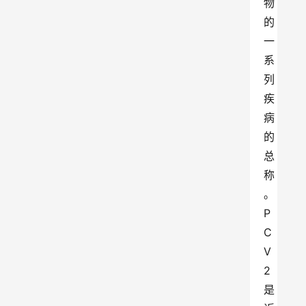
物
的
一
系
列
疾
病
的
总
称
。
P
C
V
2
是