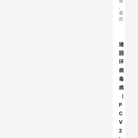
品
,
兽
药
猪
圆
环
病
毒
病
（
P
C
V
2