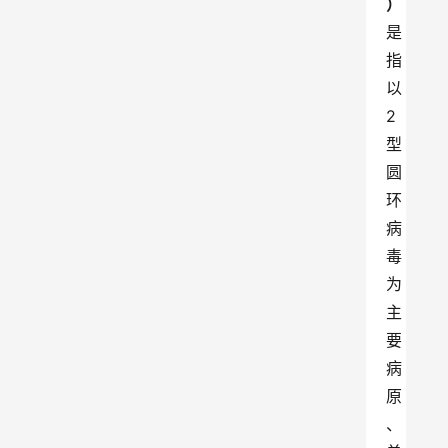
）
是
指
以
2
型
圆
环
病
毒
为
主
要
病
原
、