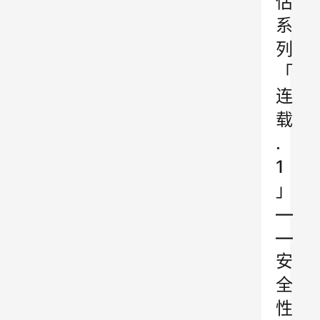
估
系
列
「
连
载
.
1
」
—
—
安
全
性