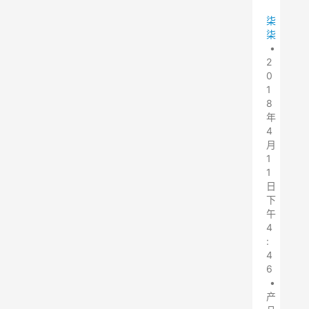
柒
柒
•
2
0
1
8
年
4
月
1
1
日
下
午
4
:
4
6
•
产