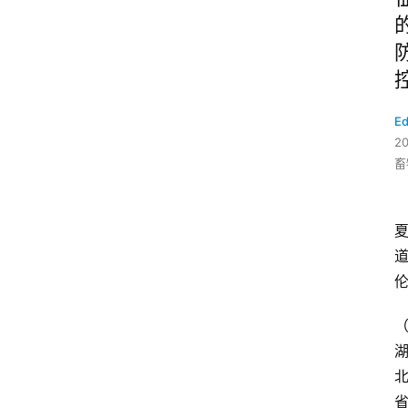
Ed
2
畜