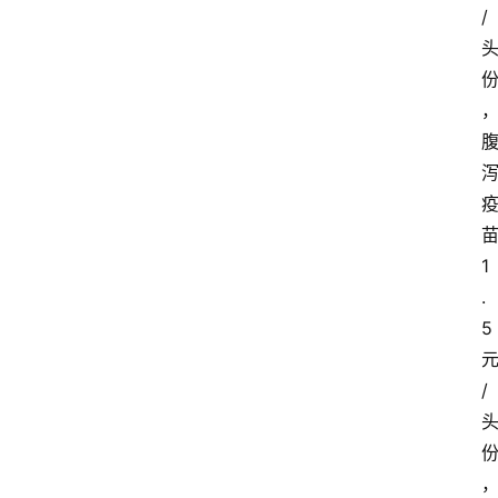
/
1
.
5
/