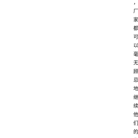
关
于
我
们