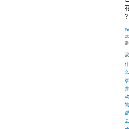
Ed
2
畜