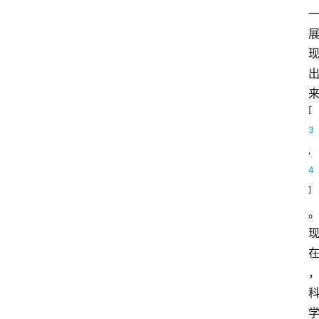
[
3
,
4
]