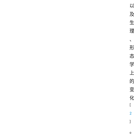
[
2
]