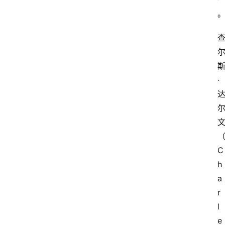
·
C
h
a
r
l
e