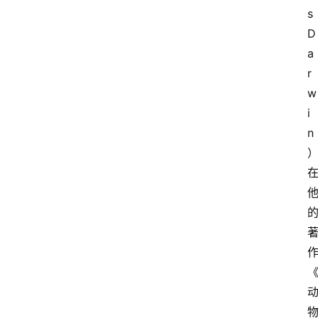
s
D
a
r
w
i
n
关
于
我
们
登录
注册
会
讯