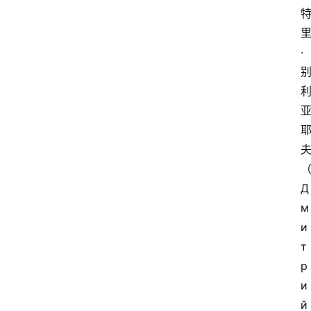
·
Д
м
и
т
р
и
й