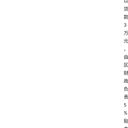
3
5
%
关
于