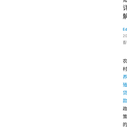
Ed
2
畜