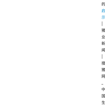
|
|
_