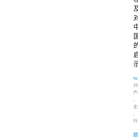
tu
2
产
,
企
,
行