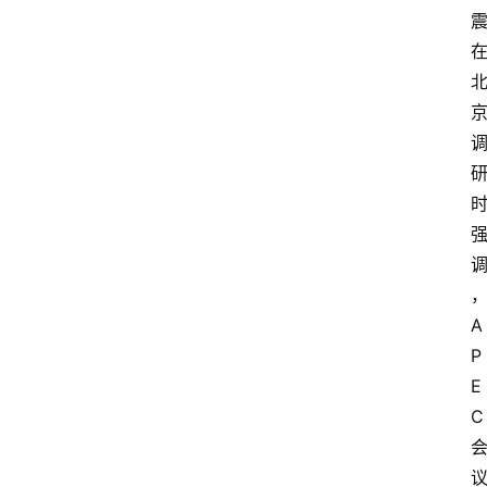
A
P
E
C