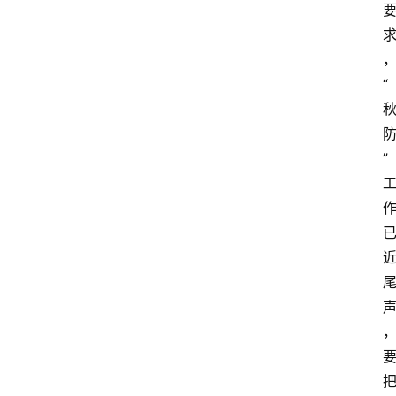
“
”
已