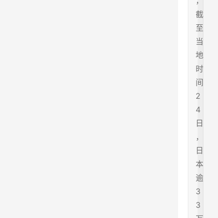
，
截
至
当
地
时
间
2
4
日
，
日
本
逾
3
3