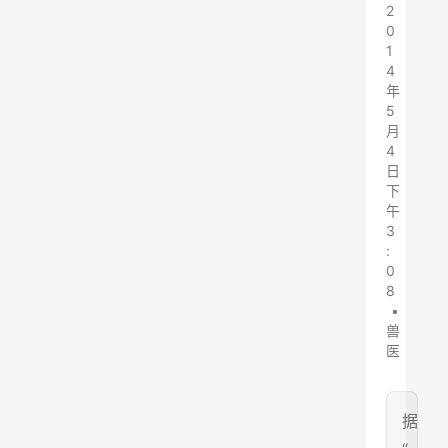
2
0
1
4
年
5
月
4
日
下
午
3
:
0
8
•
兽
医
据