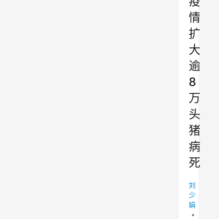
疫
情
扩
大
逾
8
万
头
猪
病
死
刘
少
娟
•