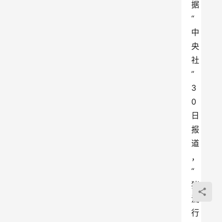
据
“
中
央
社
”
3
0
日
报
道
，
“
猪
流
行