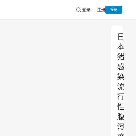
登录
注册
投稿
日
本
猪
感
染
流
行
性
腹
泻