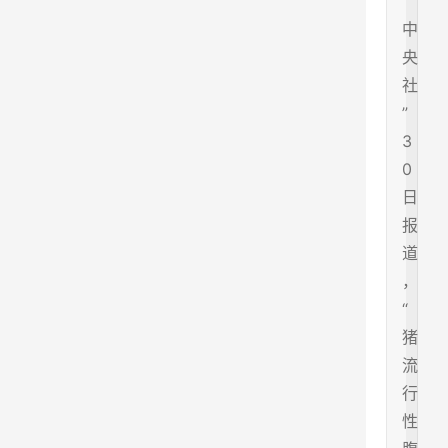
“
中
央
社
”
3
0
日
报
道
，
“
猪
流
行
性