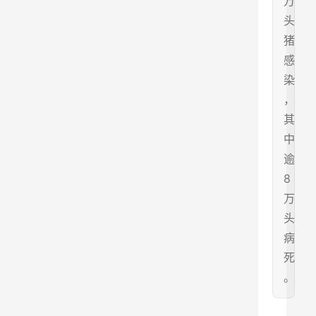
万
头
猪
感
染
，
其
中
逾
8
万
头
病
死
。