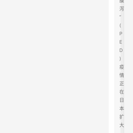
腹
泻
”
(
P
E
D
)
疫
情
正
在
日
本
扩
大