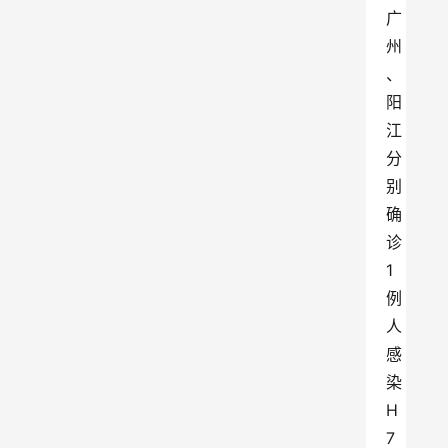
广
州
、
阳
江
分
别
确
诊
1
例
人
感
染
H
7