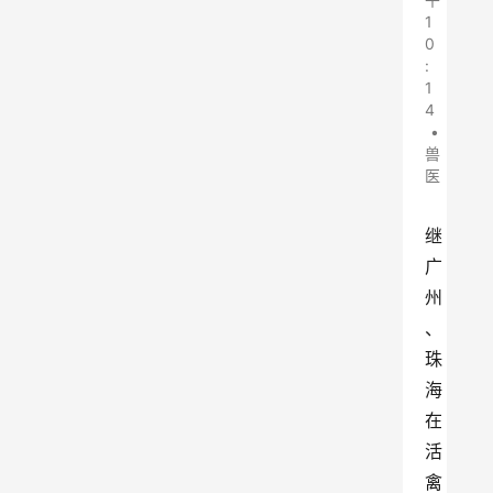
1
0
:
1
4
•
兽
医
继
广
州
、
珠
海
在
活
禽