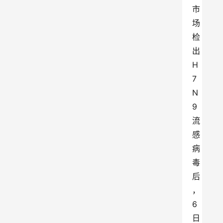
市
场
检
出
H
7
N
9
流
感
病
毒
后
，
6
日