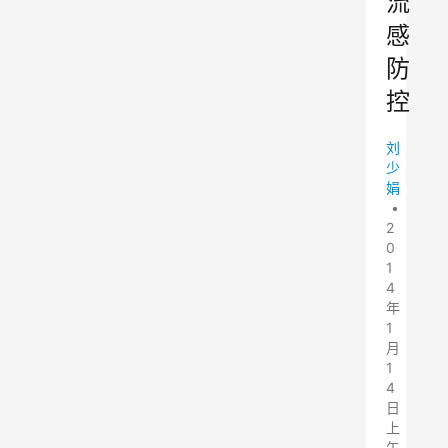
流
感
防
控
刘
少
娟
•
2
0
1
4
年
1
月
1
4
日
上
午