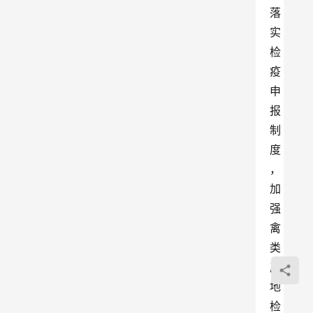
落
实
检
疫
申
报
制
度
，
加
强
禽
类
产
地
检