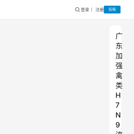
登录
注册
投稿
广
东
加
强
禽
类
H
7
N
9