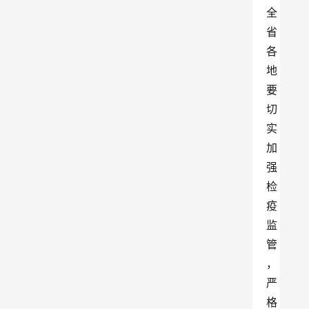
全
省
各
地
要
切
实
加
强
检
疫
监
管
，
严
格