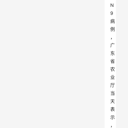
N
9
病
例
，
广
东
省
农
业
厅
当
天
表
示
，