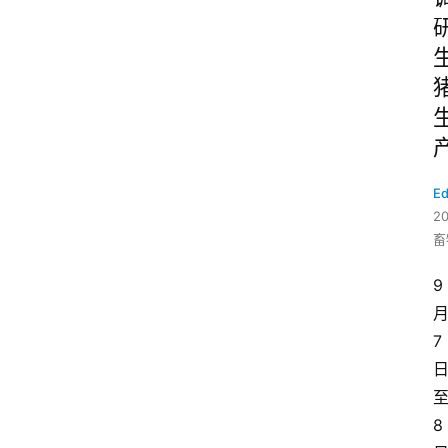
Ed
2
畜
9
7
8