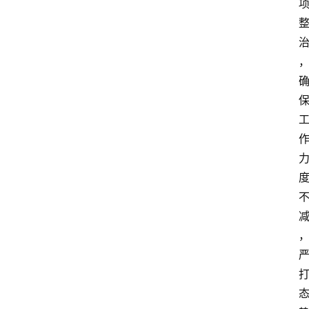
关
于
我
们
登录
注册
会
讯