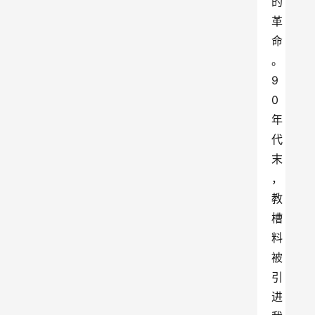
的
革
命
。
9
0
年
代
末
，
教
槽
料
被
引
进