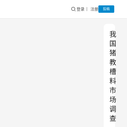
登录
注册
投稿
我
国
猪
教
槽
料
市
场
调
查