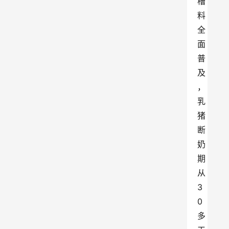
槽
料
全
面
普
及
，
乳
猪
断
奶
期
从
3
0
多