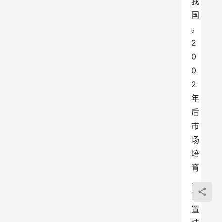
我
国
。
2
0
0
2
年
后
市
场
培
育
、
配
置