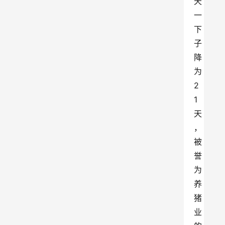
天
一
下
子
降
为
2
1
天
，
被
誉
为
养
猪
业