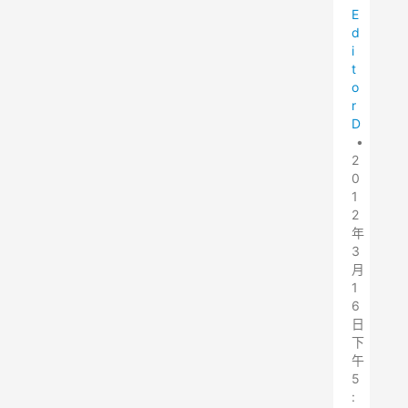
E
d
i
t
o
r
D
•
2
0
1
2
年
3
月
1
6
日
下
午
5
: