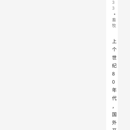
3
3
•
畜
牧
上
个
世
纪
8
0
年
代
，
国
外