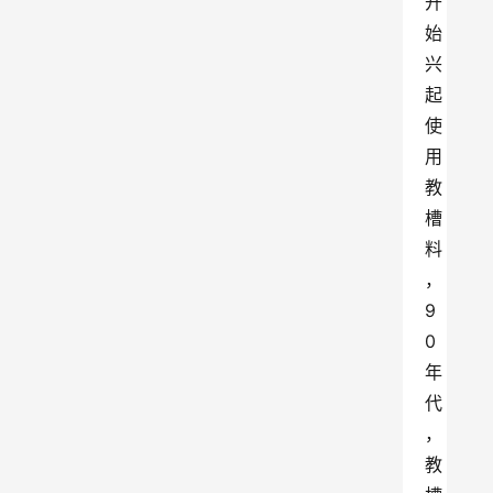
开
始
兴
起
使
用
教
槽
料
，
9
0
年
代
，
教