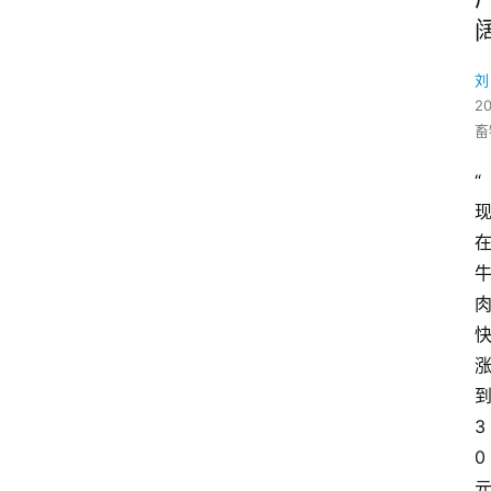
刘
2
畜
“
3
0