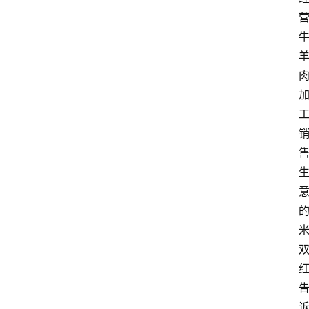
关
于
我
们