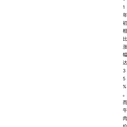
1
3
5
%