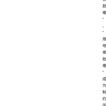
”
“
”