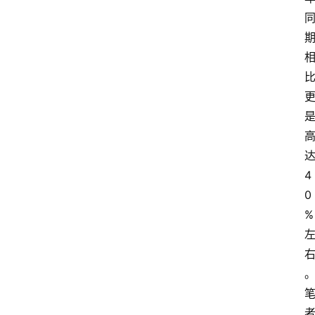
4
0
%