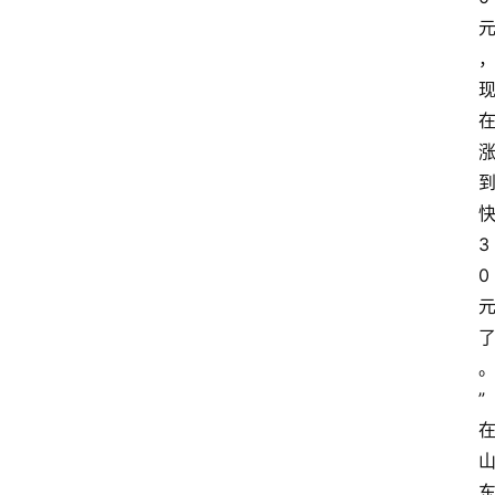
3
0
”