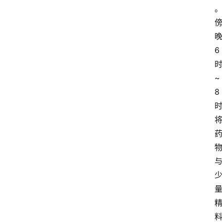
6
~
8