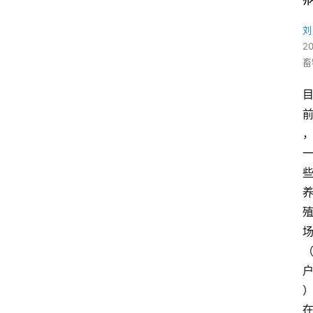
刘
2
畜