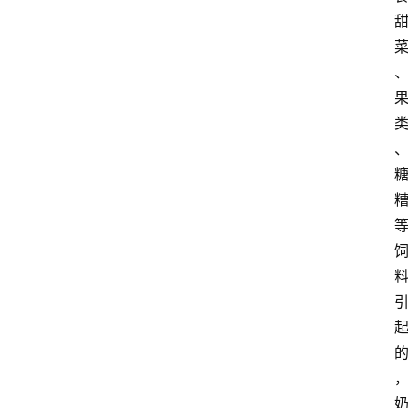
关
于
我
们
登录
注册
会
讯