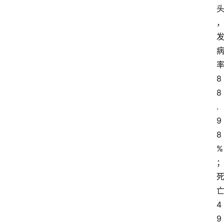
8
8
.
9
8
%
4
9