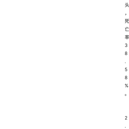
3
8
.
5
8
%
2
.