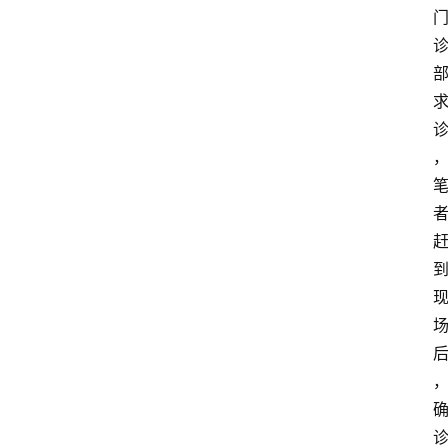
关
于
我
们
登录
注册
会
讯