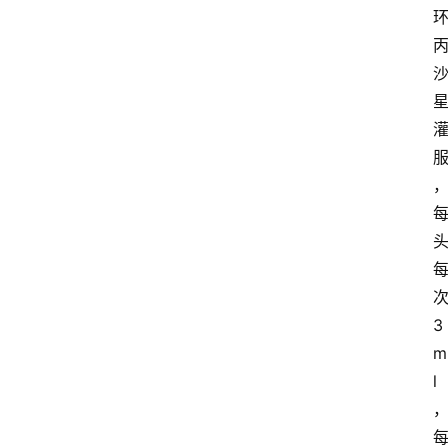
3
m
l