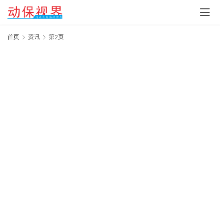
首页
资讯
第2页
知
20
2
年
1
第
会
“
五
2
4
日
2
会