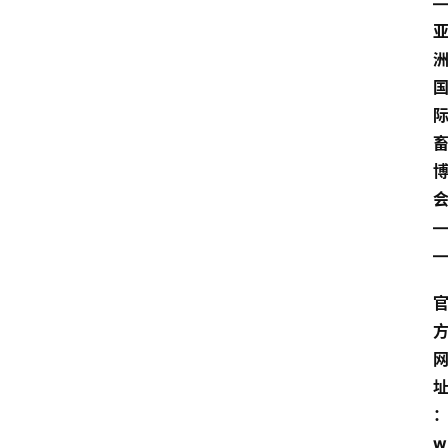
—
洲
会
w