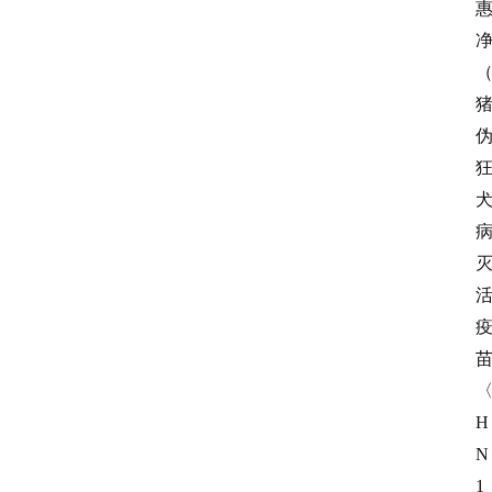
H
N
1