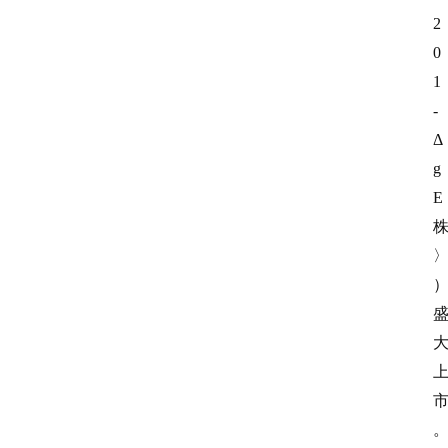
2
0
1
-
Δ
g
E