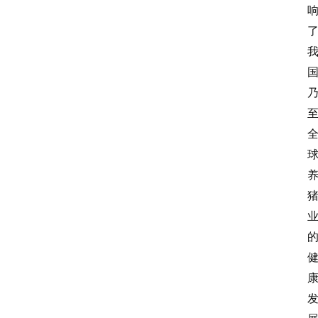
关
于
我
们
登录
注册
会
讯