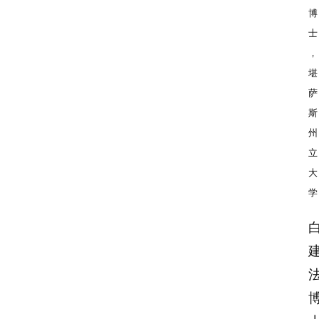
博
士
，
堪
萨
斯
州
立
大
学