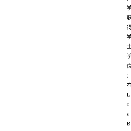
;
L
o
s
B