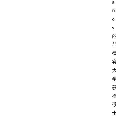
a
ñ
o
s