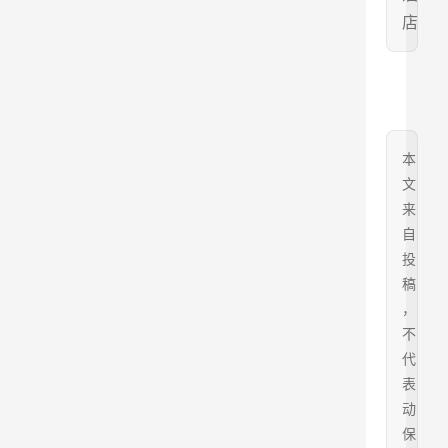
店
本
文
来
自
投
稿
，
不
代
表
动
保