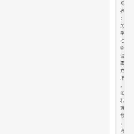
视
界
：
关
乎
动
物
健
康
立
场
，
如
若
转
载
，
请