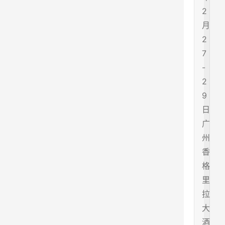
2
月
2
7
-
2
9
日
广
州
香
格
里
拉
大
酒