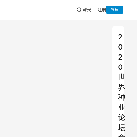
登录
注册
投稿
2
0
2
0
世
界
种
业
论
坛