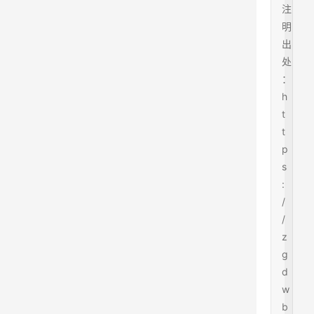
注
明
出
处
：
h
t
t
p
s
:
/
/
z
g
d
w
b