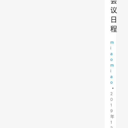
会
议
日
程
m
i
a
o
m
i
a
o
•
2
0
1
9
年
1
2