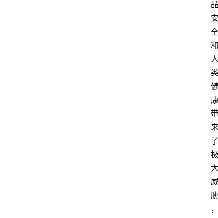
关
于
我
们
登录
注册
会
讯