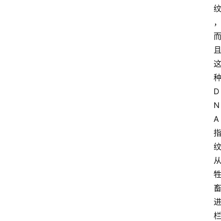
D
N
A