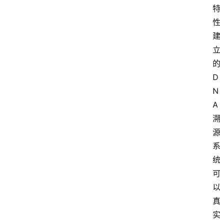
D
N
A