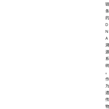
D
N
A