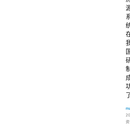
ma
2
资