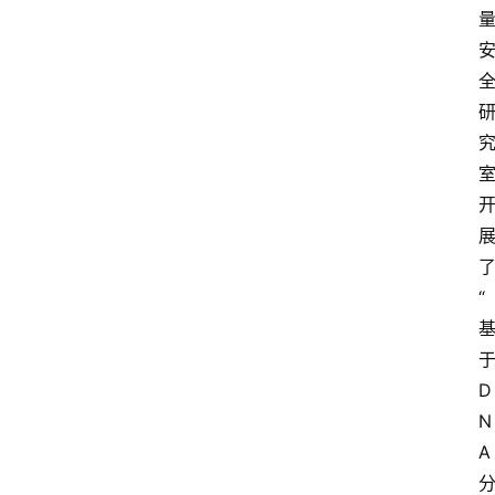
“
D
N
A