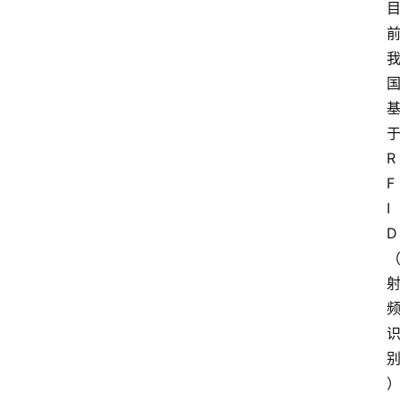
R
F
I
D