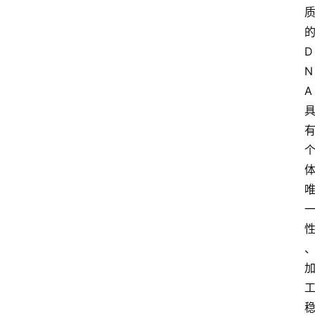
D
N
A