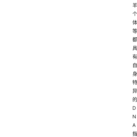
D
N
A