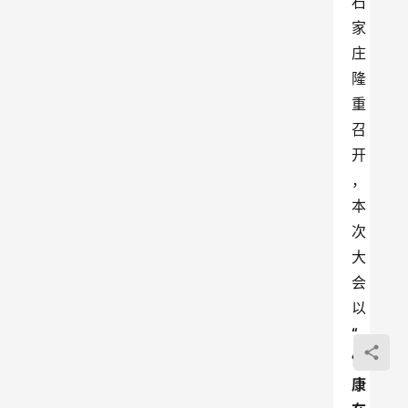
石
家
庄
隆
重
召
开
，
本
次
大
会
以
“
健
康