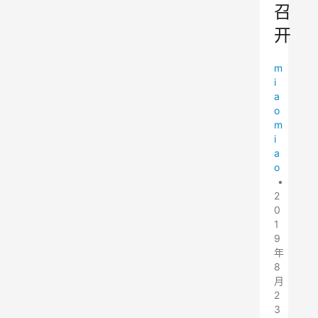
召
开
m
i
a
o
m
i
a
o
•
2
0
1
9
年
8
月
2
3