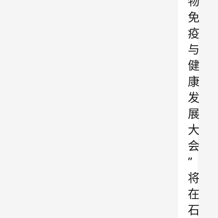
物
免
疫
与
健
康
发
展
大
会
”
将
在
石