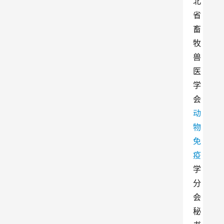
北
省
畜
牧
兽
医
学
会
动
物
免
疫
学
分
会
秘