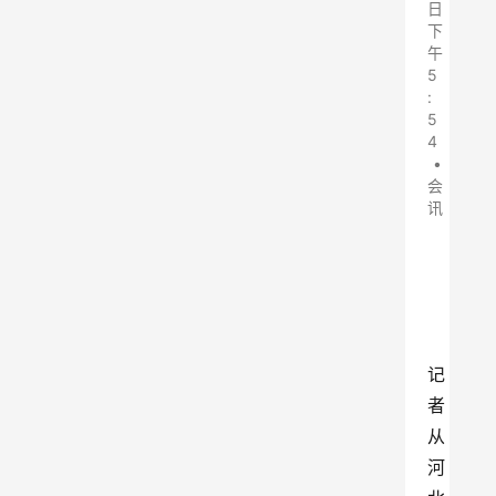
日
下
午
5
:
5
4
•
会
讯
记
者
从
河