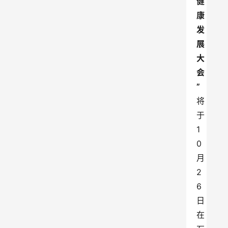
健
康
发
展
大
会
”
将
于
1
0
月
2
6
日
在