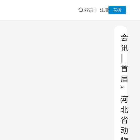
登录
注册
投稿
会
讯
|
首
届
“
河
北
省
动