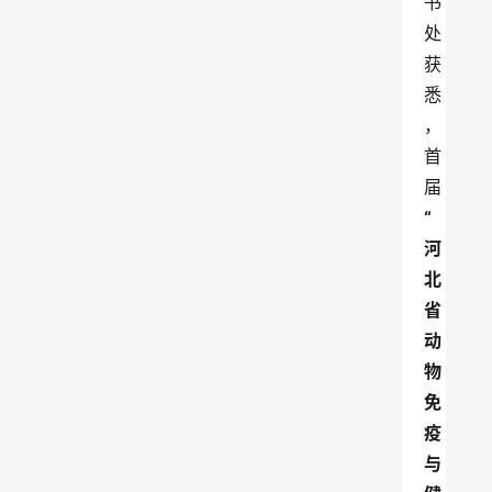
书
处
获
悉
，
首
届
“
河
北
省
动
物
免
疫
与