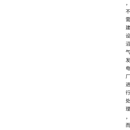
关
于
我
们
登录
注册
会
讯