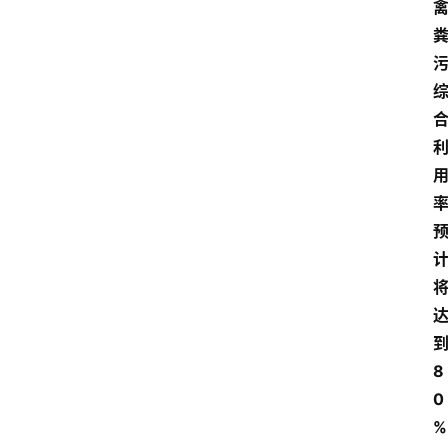
8
0
%